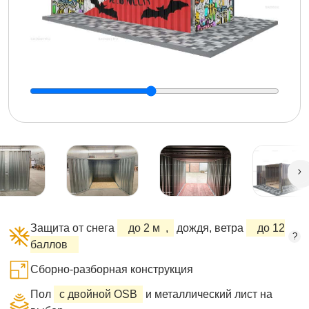
Защита от снега
до 2 м
,
дождя, ветра
до 12
?
баллов
Сборно-разборная конструкция
Пол
с двойной OSB
и металлический лист на