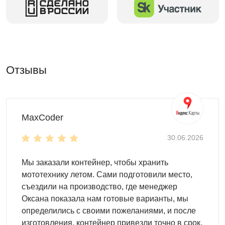
Удобно расположенная
торцевая дверь
гарантирует надежность.
Настил пола -
OSB плита 18 мм
толщиной
(поставляется в комплекте).
Для монтажа контейнеров SKOGGY не требуется
Отзывы
подготовка фундамента, достаточно установить
фундаментные блоки. Ниже представлена схема
расстановки:
MaxCoder
30.06.2026
Мы заказали контейнер, чтобы хранить
мототехнику летом. Сами подготовили место,
съездили на производство, где менеджер
Оксана показала нам готовые варианты, мы
определились с своими пожеланиями, и после
изготовления, контейнер привезли точно в срок.