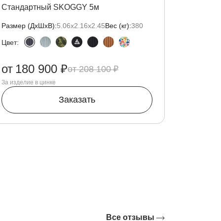
Стандартный SKOGGY 5м
Размер (ДxШxВ):
5.06х2.16х2.45
Вес (кг):
380
Цвет:
от
180 900 ₽
208 100 ₽
За изделие в цинке
Заказать
Все отзывы