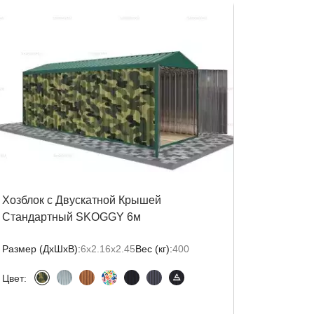
Хозблок с Двускатной Крышей
Стандартный SKOGGY 6м
Размер (ДxШxВ):
6х2.16х2.45
Вес (кг):
400
Цвет: