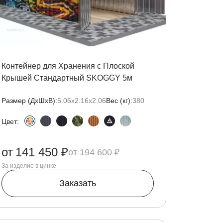
Контейнер для Хранения с Плоской
Крышей Стандартный SKOGGY 5м
Размер (ДxШxВ):
5.06х2.16х2.06
Вес (кг):
380
Цвет:
от
141 450 ₽
194 600 ₽
За изделие в цинке
Заказать