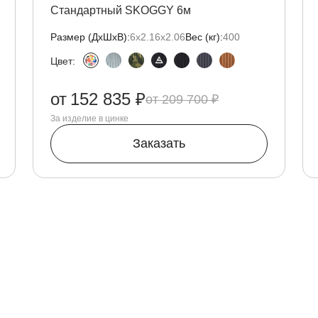
Стандартный SKOGGY 6м
Размер (ДxШxВ):
6х2.16х2.06
Вес (кг):
400
Цвет:
от
152 835 ₽
209 700 ₽
За изделие в цинке
Заказать