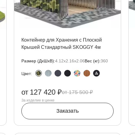
Контейнер для Хранения с Плоской
Крышей Стандартный SKOGGY 4м
Размер (ДxШxВ):
4.12х2.16х2.06
Вес (кг):
360
Цвет:
от
127 420 ₽
175 500 ₽
За изделие в цинке
Заказать