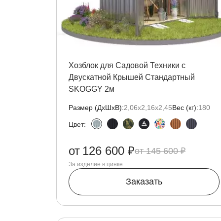
Хозблок для Садовой Техники с
Двускатной Крышей Стандартный
SKOGGY 2м
Размер (ДxШxВ):
2,06х2,16х2,45
Вес (кг):
180
Цвет:
от
126 600 ₽
145 600 ₽
За изделие в цинке
Заказать