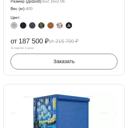
Размер (ДxШxВ):
6х2.16х2.06
Вес (кг):
400
Цвет:
от
187 500 ₽
215 700 ₽
За изделие в цинке
Заказать