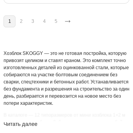
Нумерация страниц
1
2
3
4
5
Хозблок SKOGGY — это не готовая постройка, которую
привозят целиком и ставят краном. Это комплект точно
изготовленных деталей из оцинкованной стали, которые
собираются на участке болтовым соединением без
сварки, спецтехники и бетонных работ. Устанавливается
без фундамента и разрешения на строительство за один
день, разбирается и перевозится на новое место без
потери характеристик.
В каталоге — 12 типоразмеров от мини хозблока 1×2 м
до широкого хозблока 3×6 м, три типа кровли и любой
Читать далее
цвет RAL. Поставляем под ключ: замер, производство,