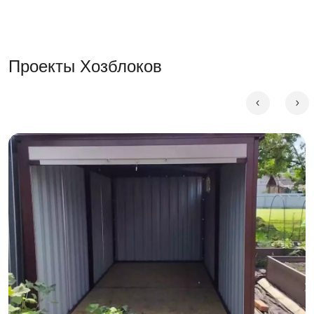
доставка и сборка бригадой. Цена от 78 775 ₽ в цинке.
Из чего сделан хозблок
Проекты Хозблоков
Каждая модель в каталоге — это надёжный
хозблок из
профлиста
с оцинкованным каркасом, рассчитанный на
длительную эксплуатацию без обслуживания.
Несущий каркас
— стальной профиль 40×20 мм с
цинковым покрытием: не ржавеет при контакте с
конденсатом и грунтовой влагой, не требует
покраски в течение всего срока службы.
Обшивка стандартных моделей
— профлист С8
из оцинкованной стали 0,5 мм с двусторонним
полимерным покрытием.
Обшивка широкой серии
— профлист НС-35 с
волной 35 мм, повышенной жёсткостью и снеговой
нагрузкой до 250 кг/м².