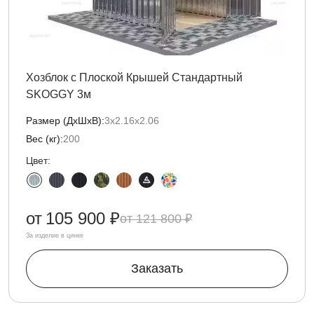
Хозблок с Плоской Крышей Стандартный
SKOGGY 3м
Размер (ДxШxВ):
3х2.16х2.06
Вес (кг):
200
Цвет:
от
105 900 ₽
121 800 ₽
За изделие в цинке
Заказать