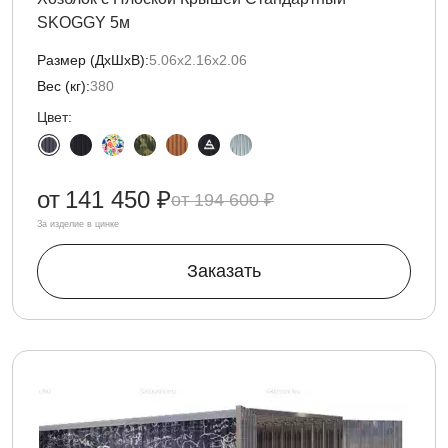
SKOGGY 5м
Размер (ДxШxВ):
5.06х2.16х2.06
Вес (кг):
380
Цвет:
от
141 450 ₽
194 600 ₽
За изделие в цинке
Заказать