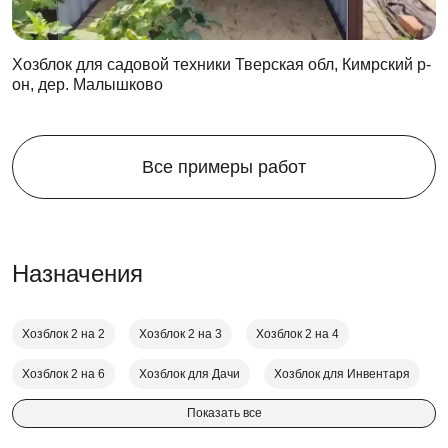
Болтовые соединения
— нержавеющая сталь: не
закисают, откручиваются стандартным ключом
через любое количество лет.
Хозблок для садовой техники Тверская обл, Кимрский р-
Пол
— OSB 18 мм на стальных лагах или
он, дер. Малышково
рифлёный металл 3 мм: нагрузка до 500 кг/м² в
любой точке.
Вентиляция
— технологические отверстия по
Все примеры работ
периметру обеспечивают постоянный
воздухообмен, конденсат не накапливается.
Назначения
Хозблок 2 на 2
Хозблок 2 на 3
Хозблок 2 на 4
Хозблок 2 на 6
Хозблок для Дачи
Хозблок для Инвентаря
Показать все
Размеры и типы крыш