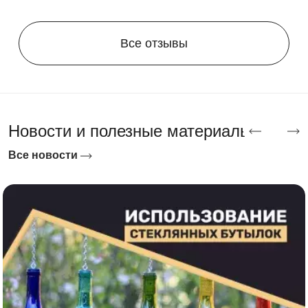
выкатки на улицу.
Строительный склад
— паллеты и мешки с
Все отзывы
материалами: нагрузка пола 500 кг/м² без
ограничений по точке приложения.
Новости и полезные материалы
Все новости
Гарантия и срок службы
Гарантия на конструкцию — 3 года, на покрытие
профлиста — 5 лет. Оцинкованный каркас и профлист с
полимерным покрытием не требуют обслуживания —