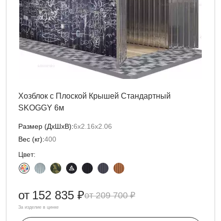
Хозблок с Плоской Крышей Стандартный
SKOGGY 6м
Размер (ДxШxВ):
6х2.16х2.06
Вес (кг):
400
Цвет:
от
152 835 ₽
209 700 ₽
За изделие в цинке