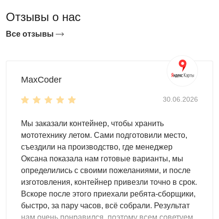
Отзывы о нас
Линейка охватывает 12 типоразмеров с шириной от 1,03
до 4,22 м и длиной от 2 до 6 м. Стандартные модели
Все отзывы
шириной 2,16 м — от компактного хозблока 2×4 для
участка 6–10 соток до длинного хозблока 2×6 для
хранения длинномерных материалов вдоль забора.
Широкая серия шириной 4,22 м — хозблоки 3×3, 3×4 и
MaxCoder
3×5 м с двускатной кровлей и свободным центральным
30.06.2026
проходом для работы внутри.
Для каждого типоразмера доступны три типа кровли:
Мы заказали контейнер, чтобы хранить
мототехнику летом. Сами подготовили место,
Двускатная крыша
— конёк по центру, снег сходит
съездили на производство, где менеджер
с двух сторон, дополнительный объём под кровлей
Оксана показала нам готовые варианты, мы
для потолочного хранения; стандарт для широкой
определились с своими пожеланиями, и после
серии.
изготовления, контейнер привезли точно в срок.
Односкатная крыша
— скат в одну сторону,
Вскоре после этого приехали ребята-сборщики,
оптимальна при пристенной установке: вода и снег
быстро, за пару часов, всё собрали. Результат
уходят от стены дома или гаража.
нам очень понравился, поэтому всем советуем