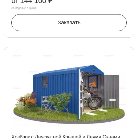
от
144 100 ₽
За изделие в цинке
Заказать
Хозблок с Двускатной Крышей и Двумя Окнами