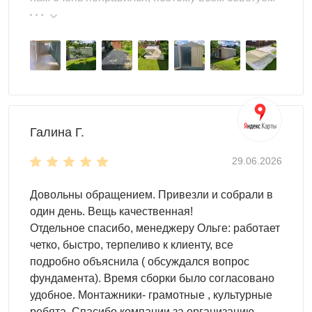
Плоская кровля
— горизонтальная поверхность с
эту фирму.
минимальным уклоном для отвода воды,
наименьшая итоговая высота постройки; выбирают
при жёстких ограничениях по высоте или для
современного минималистичного вида.
Галина Г.
29.06.2026
Довольны обращением. Привезли и собрали в
один день. Вещь качественная!
Отдельное спасибо, менеджеру Ольге: работает
четко, быстро, терпеливо к клиенту, все
Что можно хранить
подробно объяснила ( обсуждался вопрос
фундамента). Время сборки было согласовано
Внутри хозблок SKOGGY организуется под любые
удобное. Монтажники- грамотные , культурные
задачи — от садового инвентаря до техники. Особенно
ребята. Спасибо компании за организацию