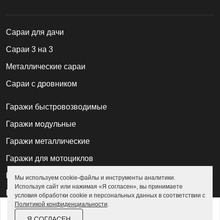
Cараи для дачи
Сараи 3 на 3
Металлические сараи
Сараи с дровником
Гаражи быстровозводимые
Гаражи модульные
Гаражи металлические
Гаражи для мотоциклов
Гаражи 2 на 2
Мы используем cookie-файлы и инструменты аналитики.
Используя сайт или нажимая «Я согласен», вы принимаете
Гаражи для квадроциклов
условия обработки cookie и персональных данных в соответствии с
Политикой конфиденциальности
.
от
11 900 ₽
Гаражи 4 на 4
Я СОГЛАСЕН