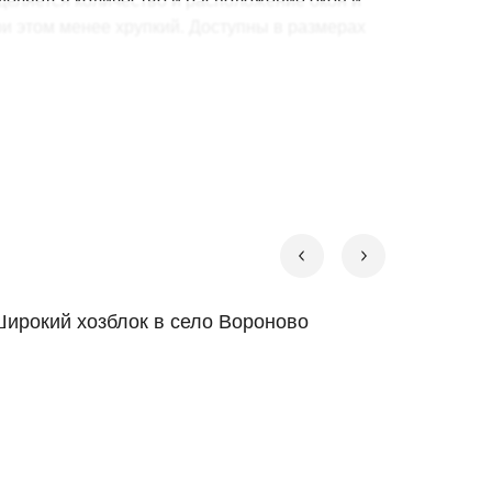
деляется количество и расположение окон и
ри этом менее хрупкий. Доступны в размерах
е:
ирокий хозблок в село Вороново