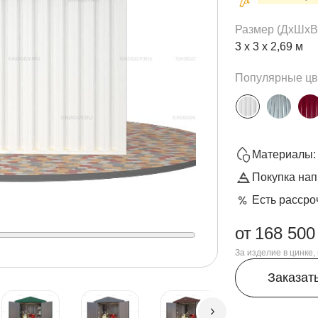
Размер (ДxШxВ
3 х 3 х 2,69 м
Популярные цв
Материалы: 
Покупка нап
Есть рассро
от
168 500
За изделие в цинке
Заказат