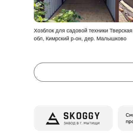
Стойки для велосипедов и т.д.
Цветовое оформление хозблока полностью о
Возможно нанесение графического изображе
усмотрению. Дизайнерски оформленный хозб
в
Хозблок для садовой техники Тверская
йский
обл, Кимрский р-он, дер. Малышково