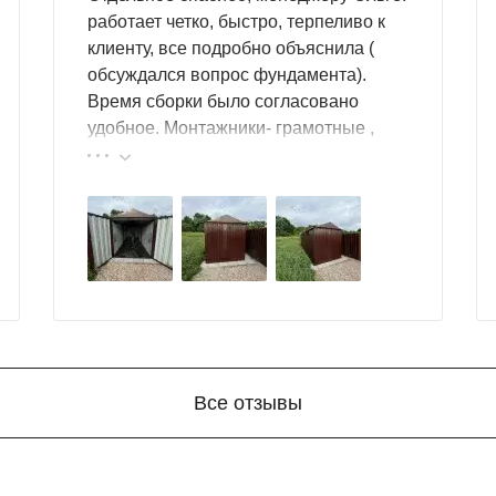
работает четко, быстро, терпеливо к
клиенту, все подробно объяснила (
обсуждался вопрос фундамента).
Время сборки было согласовано
удобное. Монтажники- грамотные ,
культурные ребята. Спасибо компании
за организацию такой работы :
большой выбор продукции, реальные
цены.
Все отзывы