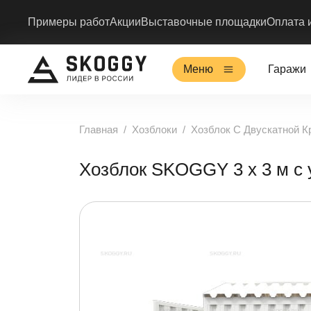
Примеры работ
Акции
Выставочные площадки
Оплата 
Меню
Гаражи
Главная
Хозблоки
Хозблок С Двускатной 
Хозблок SKOGGY 3 х 3 м с