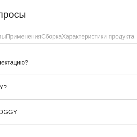
просы
лы
Применения
Сборка
Характеристики продукта
плектацию?
Y?
SKOGGY