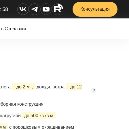
2 58
Консультация
сы
Стеллажи
снега
до 2 м
,
дождя, ветра
до 12
?
борная конструкция
нагрузкой
до 500 кг/кв.м
 мм
с порошковым окрашиванием