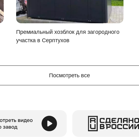
пределяется пожеланиями заказчика. Мы предлагаем цвет
ния, логотипа или даже стильного граффити. Также вы мо
лок будет отлично сочетаться с любым архитектурным сти
Премиальный хозблок для загородного
участка в Серптухов
Посмотреть все