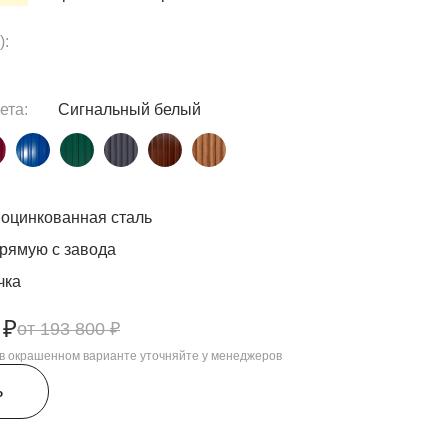
):
ета:
Сигнальный белый
оцинкованная сталь
рямую с завода
чка
 ₽
193 800 ₽
, в окрашенном варианте уточняйте у менеджеров
ь