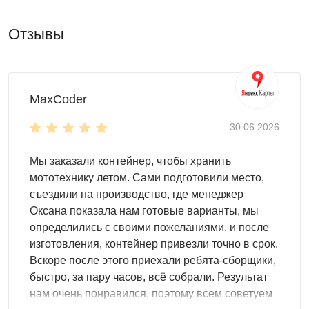
Дизайн и внутренняя организация
Отзывы
Выбирайте любой дизайн и наслаждайтесь
эстетичностью хозблока. Возможны следующие
варианты расцветок:
MaxCoder
базовый, выполненный из оцинкованной стали
одна из расцветок RAL
30.06.2026
нанесение печатного рисунка
Мы заказали контейнер, чтобы хранить
Для организации внутреннего пространства подойдут
мототехнику летом. Сами подготовили место,
различные системы хранения. Используйте с этой
съездили на производство, где менеджер
целью:
Оксана показала нам готовые варианты, мы
полки и шкафы
определились с своими пожеланиями, и после
стеллажи и паллеты
изготовления, контейнер привезли точно в срок.
ящики и крючки для инструментов
Вскоре после этого приехали ребята-сборщики,
быстро, за пару часов, всё собрали. Результат
Особенности модели
нам очень понравился, поэтому всем советуем
Внутри контейнера легко разместить необходимые