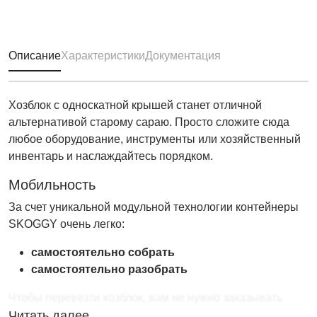
Описание
Характеристики
Документация
Хозблок с односкатной крышей станет отличной
альтернативой старому сараю. Просто сложите сюда
любое оборудование, инструменты или хозяйственный
инвентарь и наслаждайтесь порядком.
Мобильность
За счет уникальной модульной технологии контейнеры
SKOGGY очень легко:
самостоятельно собрать
самостоятельно разобрать
Чтобы перевезти хозблок, вам не нужно заказывать
специальную технику. Вам потребуется малогабаритный
Читать далее