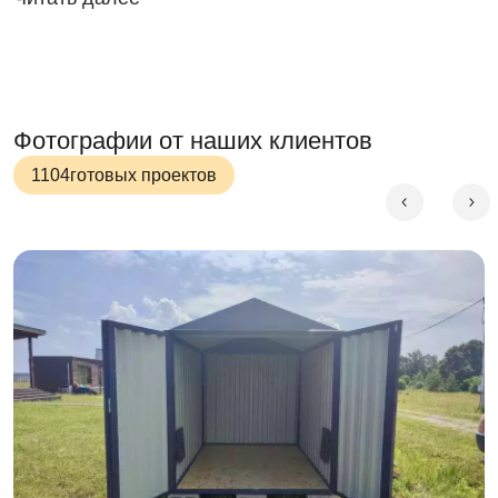
транспорт и ничего больше.
Сборка-разборка контейнера
Сборка контейнера – легкий, беспроблемный
процесс. Здесь легко обойтись одной только
Фотографии от наших клиентов
отверткой.
1104
готовых проектов
За 2 часа вы быстро соберете контейнер. А с
напарником еще быстрее!
Для того, чтобы установить контейнер, не нужно
фундамента. Ровная площадка – уже хорошо!
Цикличность сборки-разборки
Цикличная сборка позволяет собирать и разбирать
контейнер большое число раз. Используйте ваш
контейнер на протяжении 5 лет и наслаждайтесь
отличным качеством!
Даже спустя 100 циклов сборки контейнер будет
таким же надежным и прочным.