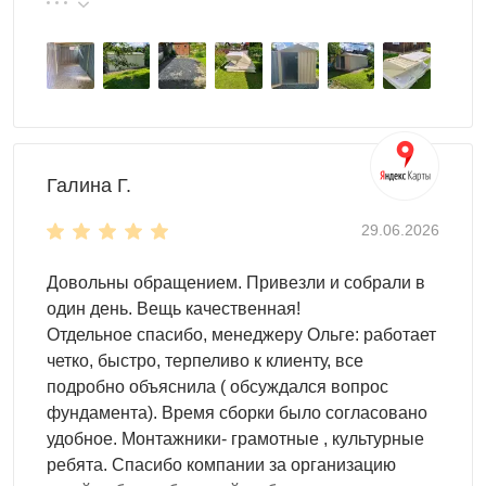
эту фирму.
предметы. Длина корпуса составляет 2 м. Думаете,
это мало? А вот и нет! Внутри с легкостью уместятся
инструменты, надувной бассейн и газонокосилка. И
даже останется место для домашних заготовок.
Благодаря прочной односкатной крыше ваше
имущество будет под надежной защитой.
Дверь контейнера расположена с торца, что
Галина Г.
позволяет получить удобный доступ к внутреннему
пространству.
29.06.2026
Настил пола -
OSB плита 18 мм
толщиной
(поставляется в комплекте).
Довольны обращением. Привезли и собрали в
один день. Вещь качественная!
Высота односкатной крыши
Отдельное спасибо, менеджеру Ольге: работает
высота в коньке - 2,45 м
четко, быстро, терпеливо к клиенту, все
высота у основания крыши - 2,06 м
подробно объяснила ( обсуждался вопрос
фундамента). Время сборки было согласовано
Цвет можно выбрать любой из стандартных RAL. Но
удобное. Монтажники- грамотные , культурные
также доступны другие, нестандартные, цвета RAL по
ребята. Спасибо компании за организацию
индивидуальному запросу.