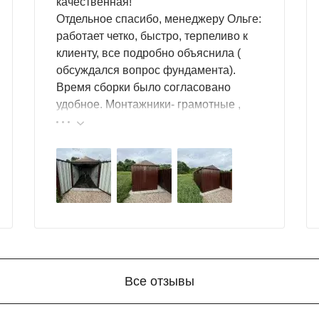
качественная!
Отдельное спасибо, менеджеру Ольге:
работает четко, быстро, терпеливо к
клиенту, все подробно объяснила (
обсуждался вопрос фундамента).
Время сборки было согласовано
удобное. Монтажники- грамотные ,
культурные ребята. Спасибо компании
за организацию такой работы :
большой выбор продукции, реальные
цены.
Все отзывы