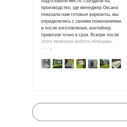
подготовили место, съездили на
производство, где менеджер Оксана
показала нам готовые варианты, мы
определились с своими пожеланиями,
и после изготовления, контейнер
привезли точно в срок. Вскоре после
этого приехали ребята-сборщики,
быстро, за пару часов, всё собрали.
Результат нам очень понравился,
поэтому всем советуем эту фирму.