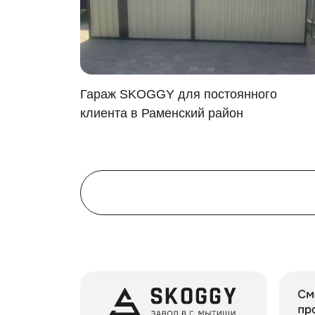
Рольставни гаража обеспечат удобный д
Настил пола -
OSB плита 18 мм толщи
Для монтажа контейнеров SKOGGY не требу
расстановки:
адном
Гараж SKOGGY для постоянного
упино,
клиента в Раменский район