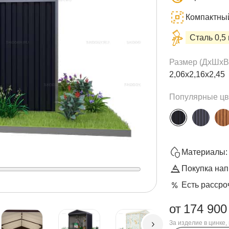
Компактный 
Сталь 0,5
Размер (ДxШxВ
2,06х2,16х2,45
Популярные цв
Материалы: 
Покупка нап
Есть рассро
от
174 900
За изделие в цинке