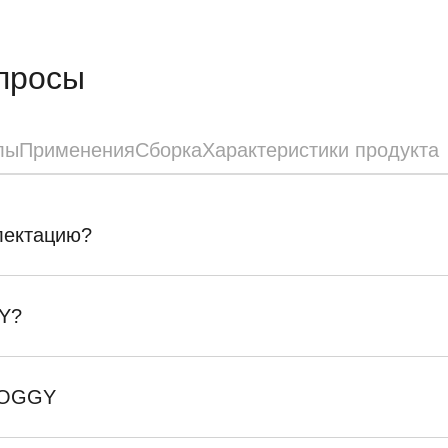
просы
лы
Применения
Сборка
Характеристики продукта
плектацию?
Y?
SKOGGY