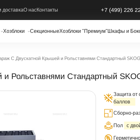
+7 (499) 226 2
и доставка
О нас
Контакты
Хозблоки
Секционные
Хозблоки "Премиум"
Шкафы и Бок
араж С Двускатной Крышей и Рольставнями Стандартный SKO
ей и Рольставнями Стандартный SK
Защита от 
баллов
Сборно-раз
Пол
с дв
Герметично