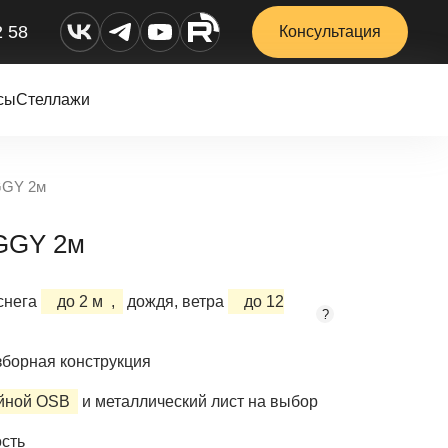
2 58
Консультация
сы
Стеллажи
GGY 2м
OGGY 2м
снега
до 2 м
,
дождя, ветра
до 12
?
борная конструкция
ойной OSB
и металлический лист на выбор
сть