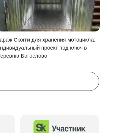
аментные блоки. Ниже представлена схема
араж Скогги для хранения мотоцикла:
Зимняя 
ндивидуальный проект под ключ в
Монтаж 
еревню Богослово
деревню