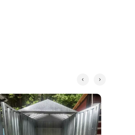
пите детали при помощи саморезов!
нной эксплуатации!
 оформления:
икла. А еще будет место для вашего