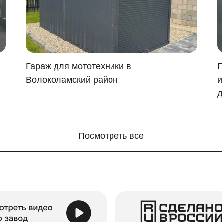
оступ к нему.
ной
(поставляется в комплекте).
ется подготовка фундамента, достаточно установить фунд
Гараж для мототехники в
Г
Волоколамский район
и
д
Посмотреть все