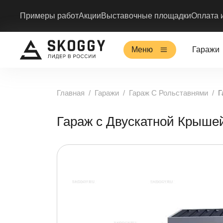
Примеры работ
Акции
Выставочные площадки
Оплата 
Меню
Гаражи
Главная
Гаражи
Гараж С Рольставнями
Г
Гараж с Двускатной Крыш