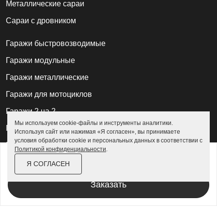
Металлические сараи
Сараи с дровником
Гаражи быстровозводимые
Гаражи модульные
Гаражи металлические
Гаражи для мотоциклов
Гаражи 2 на 2
Мы используем cookie-файлы и инструменты аналитики.
Гаражи для квадроциклов
Используя сайт или нажимая «Я согласен», вы принимаете
условия обработки cookie и персональных данных в соответствии с
Гаражи 4 на 4
Политикой конфиденциальности
.
от
168 200 ₽
193 500 ₽
Гаражи из профлиста
Я СОГЛАСЕН
За изделие в цинке
Гаражи для велосипедов
Заказать
Шкафы в паркинг