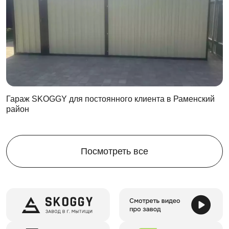
Контейнер можно собирать и разбирать до 100 раз.
Он будет как новый даже через 5 лет
использования!
Эксплуатационные свойства сохранятся: гараж
будет таким же прочным и надежным!
Интенсивная эксплуатация – не помеха для
продажи. На такой гараж всегда найдутся
Гараж SKOGGY для постоянного клиента в Раменский
покупатели!
район
Дизайн
Подберите внешний вид на свой вкус. Мы предлагаем
любые варианты дизайна:
Посмотреть все
базовый, из оцинкованной стали
любой цвет из палитры RAL
нанесение фотопечати
Особенности модели