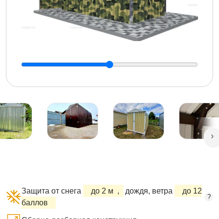
Защита от снега
до 2 м
,
дождя, ветра
до 12
?
баллов