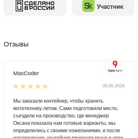
В гараже поместится все необходимое благодаря
просторному корпусу. Разместите внутри кроссовер,
квадроцикл или два мотоцикла. Места хватит даже
на инструменты!
Двускатной крыше не страшны дождь, снег и
порывы ветра.
Отзывы
Благодаря удобно расположенной торцевой двери
пользоваться гаражом еще удобнее.
Настил пола -
OSB плита 18 мм
толщиной
(поставляется в комплекте).
MaxCoder
Высота двускатной крыши
30.06.2026
высота в коньке - 2,45 м
высота у основания крыши - 2,06 м
Мы заказали контейнер, чтобы хранить
мототехнику летом. Сами подготовили место,
Для монтажа контейнеров SKOGGY не требуется
съездили на производство, где менеджер
подготовка фундамента, достаточно установить
Оксана показала нам готовые варианты, мы
фундаментные блоки. Ниже представлена схема
определились с своими пожеланиями, и после
расстановки:
изготовления, контейнер привезли точно в срок.