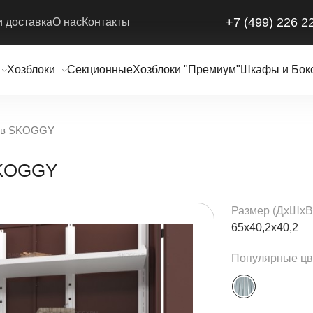
+7 (499) 226 2
и доставка
О нас
Контакты
Хозблоки
Секционные
Хозблоки "Премиум"
Шкафы и Бок
дов SKOGGY
SKOGGY
Размер (ДxШxВ
65х40,2х40,2
Популярные цв