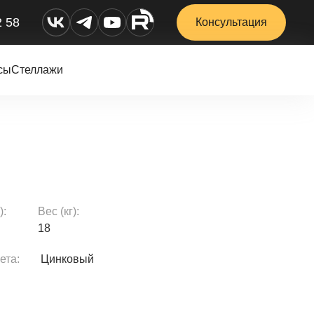
2 58
Консультация
сы
Стеллажи
):
Вес (кг):
18
ета:
Цинковый