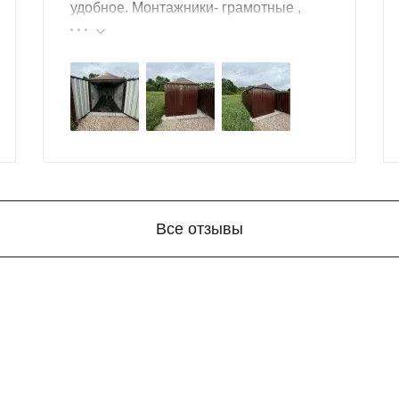
удобное. Монтажники- грамотные ,
культурные ребята. Спасибо компании
за организацию такой работы :
большой выбор продукции, реальные
цены.
Все отзывы