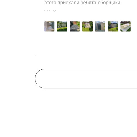
этого приехали ребята-сборщики,
быстро, за пару часов, всё собрали.
Результат нам очень понравился,
поэтому всем советуем эту фирму.