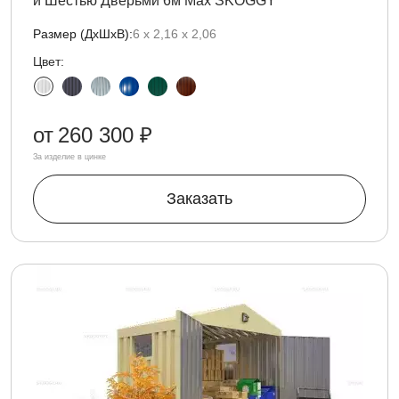
и Шестью Дверьми 6м Max SKOGGY
Размер (ДxШxВ):
6 х 2,16 х 2,06
Цвет:
от
260 300 ₽
За изделие в цинке
Заказать