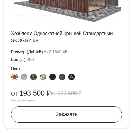
Хозблок с Односкатной Крышей Стандартный
SKOGGY 6м
Размер (ДxШxВ):
6х2.16х2.45
Вес (кг):
400
Цвет:
от
193 500 ₽
222 600 ₽
За изделие в цинке
Заказать