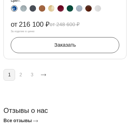
Цвет:
от
216 100 ₽
248 600 ₽
За изделие в цинке
Заказать
Нумерация страниц
1
2
3
Отзывы о нас
Все отзывы