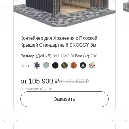
Контейнер для Хранения с Плоской
Крышей Стандартный SKOGGY 3м
Размер (ДxШxВ):
3х2.16х2.06
Вес (кг):
200
Цвет:
от
105 900 ₽
121 800 ₽
За изделие в цинке
Заказать