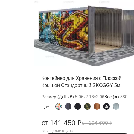
Контейнер для Хранения с Плоской
Крышей Стандартный SKOGGY 5м
Размер (ДxШxВ):
5.06х2.16х2.06
Вес (кг):
380
Цвет:
от
141 450 ₽
194 600 ₽
За изделие в цинке