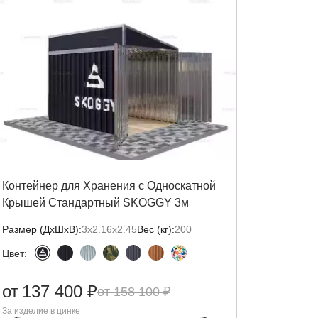
Контейнер для Хранения с Односкатной
Крышей Стандартный SKOGGY 3м
Размер (ДxШxВ):
3х2.16х2.45
Вес (кг):
200
Цвет:
от
137 400 ₽
158 100 ₽
За изделие в цинке