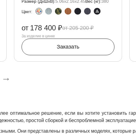
Размер (ДxШxВ):
5.06х2.16х2.45
Вес (кг):
380
Цвет:
от
178 400 ₽
205 200 ₽
За изделие в цинке
Заказать
лее оптимальное решение, если вы хотите установить гар
ежностью, простой сборкой и беспроблемной эксплуатацией
зными. Они представлены в различных моделях, которые р