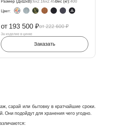
Размер (ДxШxВ):
6х2.16х2.45
Вес (кг):
400
Цвет:
от
193 500 ₽
222 600 ₽
За изделие в цинке
Заказать
аж, сарай или бытовку в кратчайшие сроки.
. Они подойдут для хранения чего угодно.
азличаются: