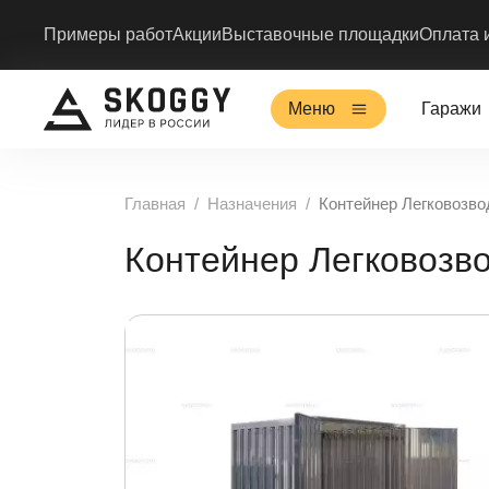
Примеры работ
Акции
Выставочные площадки
Оплата 
Меню
Гаражи
Главная
Назначения
Контейнер Легковозв
Контейнер Легковозв