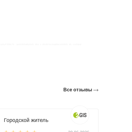
щества, которое вы планируете в нем
Все отзывы
. Здесь поместится весь необходимый
ускатной крышей. А если хотите сэкономить,
Городской житель