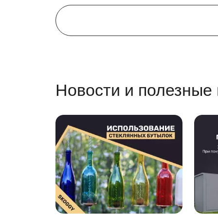
Контейнер ярко-розового цвета? Мы вме
оформление двумя цветами идет по цен
Граффити украсит любое сооружение, в 
оригинально.
Повысьте узнаваемость контейнера с п
Сборно-разборная конст
Новости и полезные
Одно из самых весомых преимуществ быстро
разобрать постройку, быстро организовать 
всего каких-то пару часов.
Особенности легковозв
максимально возможная нагрузка на пол
благодаря технологическим отверстиям в
наличие оцинкованных элементов – гар
крыша контейнера максимально надежна
конструкция имеет сборно-разборный ти