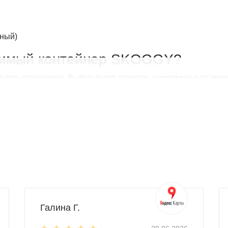
нный)
одимый контейнер SKOGGY?
будет установлен. Выбор будет зависеть напрямую и от иму
:
й металлический хозблок, длина которого составляет 2-3 м
 и т.д. Вы можете выбрать контейнер с односкатной или дв
Галина Г.