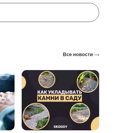
именно таким, как вы задумали. А
м контейнер будет смотреться очень
юбую надпись.
ия. Вы сможете без труда собрать и
Все новости
к. А подготовка к эксплуатации займет
о удастся избежать коррозии;