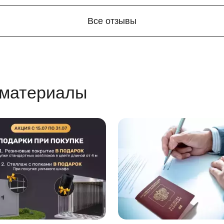
сте подберем нужный оттенок, чтобы контейнер получился 
е одного!
Все отзывы
том числе и контейнер. Кроме того, с графическим рисунко
омощью индивидуального логотипа. Можно также нанести л
рукция
 материалы
возводимого контейнера – его сборно-разборная конструкц
ее транспортировку на любой, самый труднодоступный участо
одимых контейнеров SKOGGY
 контейнера составляет 2 тонны;
лага не будет скапливаться внутри контейнера, за счет чег
антия длительной службы контейнера;
я, прочная и удобная;
п.