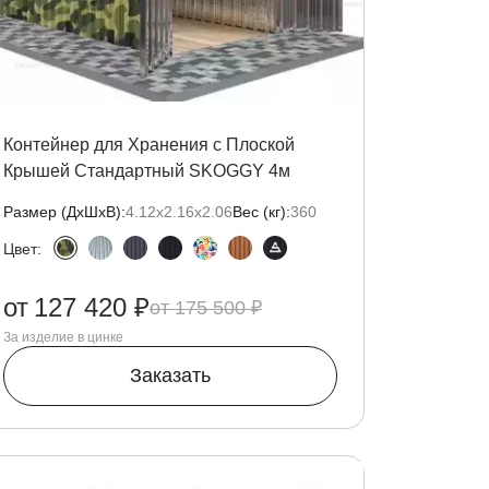
Контейнер для Хранения с Плоской
Крышей Стандартный SKOGGY 4м
Размер (ДxШxВ):
4.12х2.16х2.06
Вес (кг):
360
Цвет:
от
127 420 ₽
175 500 ₽
За изделие в цинке
Заказать