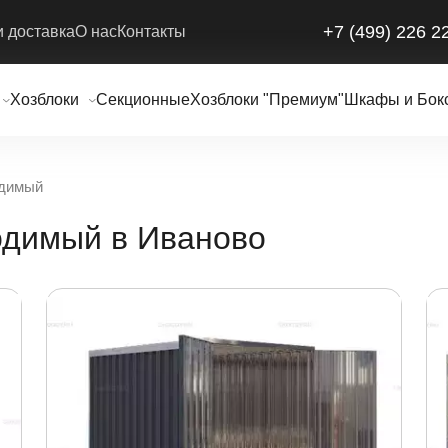
+7 (499) 226 2
и доставка
О нас
Контакты
Хозблоки
Секционные
Хозблоки "Премиум"
Шкафы и Бок
одимый
одимый в Иваново