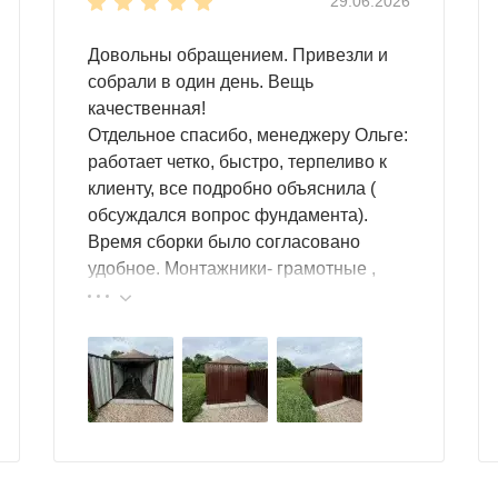
29.06.2026
качестве гаража.
Усиленный тип конструкции
не даст пос
кости. Вы сможете быть уверены в надежности контейнера.
Довольны обращением. Привезли и
собрали в один день. Вещь
а внутри. Вы сможете без труда разместить здесь:
качественная!
Отдельное спасибо, менеджеру Ольге:
работает четко, быстро, терпеливо к
клиенту, все подробно объяснила (
обсуждался вопрос фундамента).
Время сборки было согласовано
удобное. Монтажники- грамотные ,
культурные ребята. Спасибо компании
за организацию такой работы :
истемы хранения позволят рационально организовывать пр
большой выбор продукции, реальные
цены.
ридется вам по вкусу. Дизайн контейнера может быть люб