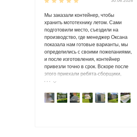
30.06.2026
Используйте легковозводимый контейнер в 
в нее встроены дополнительные ребра жест
Мы заказали контейнер, чтобы
хранить мототехнику летом. Сами
Чем просторнее контейнер, тем больше мест
подготовили место, съездили на
мебель
производство, где менеджер Оксана
игрушки
показала нам готовые варианты, мы
инвентарь для огорода
определились с своими пожеланиями,
строительные материалы
и после изготовления, контейнер
любое оборудование
привезли точно в срок. Вскоре после
мототехнику
этого приехали ребята-сборщики,
спортивный инвентарь и т.д.
быстро, за пару часов, всё собрали.
Результат нам очень понравился,
Контейнер идеален для любых задач!
А с
поэтому всем советуем эту фирму.
шкафы и стеллажи.
Выбор дизайна
Мы поможем выбрать оформление, которое п