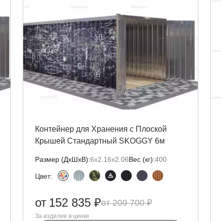
Контейнер для Хранения с Плоской
Крышей Стандартный SKOGGY 6м
Размер (ДxШxВ):
6х2.16х2.06
Вес (кг):
400
Цвет:
от
152 835 ₽
209 700 ₽
За изделие в цинке