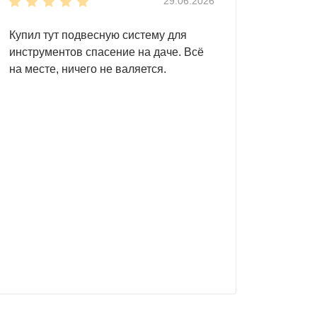
29.06.2026
тройке сломаться или прогнуться, поскольку
Купил тут подвесную систему для
инструментов спасение на даче. Всё
на месте, ничего не валяется.
остранство. Заранее установите полки,
ым: мы предлагаем массу вариантов!