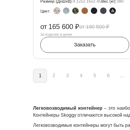
Размер (ДxШxВ):
4.12х2.16х2.45
Вес (кг):
380
Цвет:
от
165 600 ₽
190 500 ₽
За изделие в цинке
Заказать
Нумерация страниц
1
2
3
4
5
6
…
Легковозводимый контейнер
– это наибо
Контейнеры Skoggy отличаются высокой над
Легковозводимые контейнеры могут быть ра